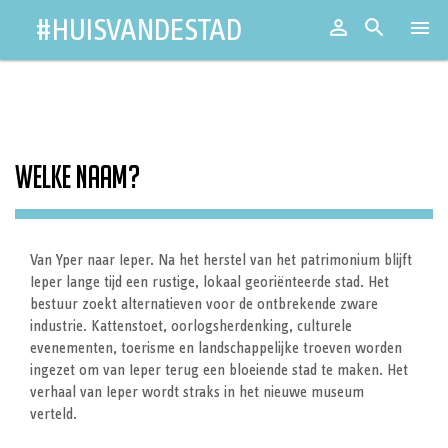
#HUISVANDESTAD

Aanmeld


Toggl
naviga
Welke naam?
Van Yper naar Ieper. Na het herstel van het patrimonium blijft
Ieper lange tijd een rustige, lokaal georiënteerde stad. Het
bestuur zoekt alternatieven voor de ontbrekende zware
industrie. Kattenstoet, oorlogsherdenking, culturele
evenementen, toerisme en landschappelijke troeven worden
ingezet om van Ieper terug een bloeiende stad te maken. Het
verhaal van Ieper wordt straks in het nieuwe museum
verteld.