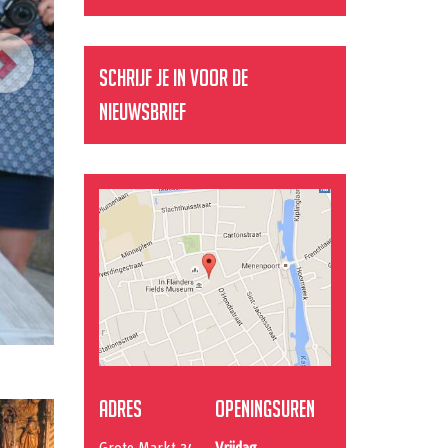
Schrijf je in voor de
nieuwsbrief
Adres
Openingsuren
Grote Markt 34
Vrijdag