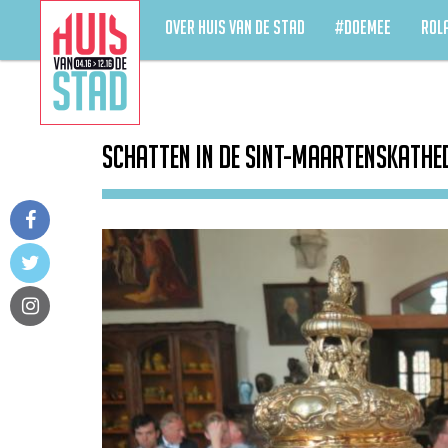
OVER HUIS VAN DE STAD
#DOEMEE
ROL
Schatten in de Sint-Maartenskathe
facebook
twitter
instagram