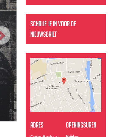
Schrijf je in voor de
nieuwsbrief
Adres
Openingsuren
Grote Markt 34
Vrijdag