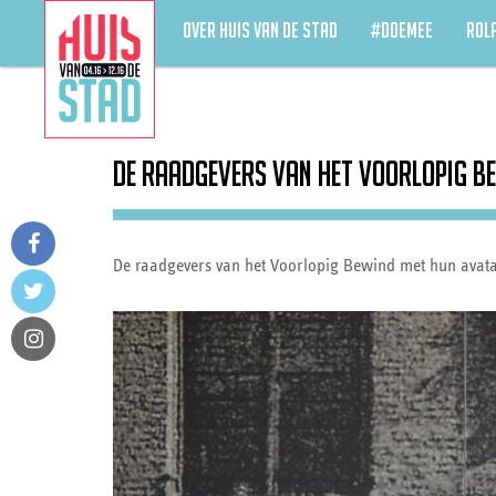
OVER HUIS VAN DE STAD
#DOEMEE
ROL
De raadgevers van het Voorlopig Be
De raadgevers van het Voorlopig Bewind met hun avat
facebook
twitter
instagram