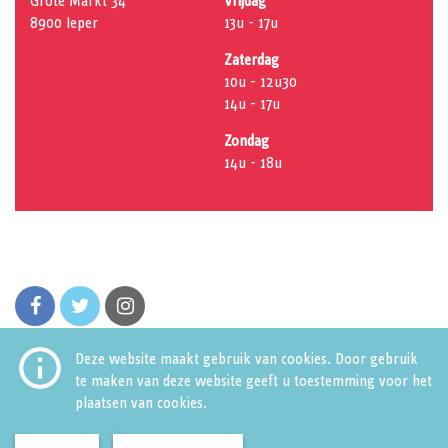
Grote Markt 34
Vrijdag
8900 Ieper
13u - 17u
Zaterdag
10u - 12u30
14u - 17u
Zondag
14u - 18u
facebook
twitter
instagram

Deze website maakt gebruik van cookies. Door gebruik
te maken van deze website geeft u toestemming voor het
plaatsen van cookies.
Huis van de Stad
Grote Markt 34
8900 Ieper
Tel: 057 239 457
huisvandestad@ieper.be