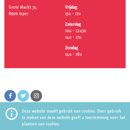
Grote Markt 34
Vrijdag
8900 Ieper
13u - 17u
Zaterdag
10u - 12u30
14u - 17u
Zondag
14u - 18u
facebook
twitter
instagram

Deze website maakt gebruik van cookies. Door gebruik
te maken van deze website geeft u toestemming voor het
plaatsen van cookies.
Huis van de Stad
Grote Markt 34
8900 Ieper