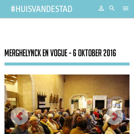
#HUISVANDESTAD

Aanmeld


Toggl
naviga
Merghelynck en Vogue - 6 oktober 2016