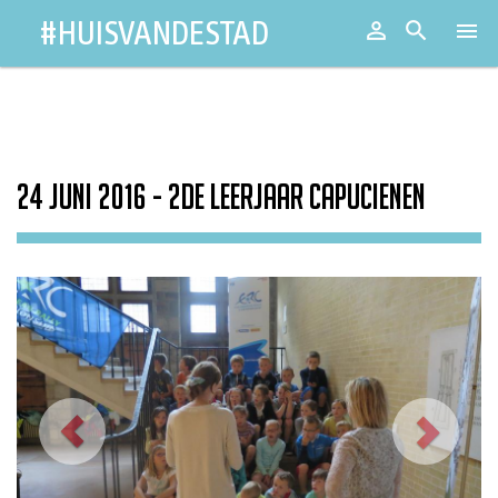
#HUISVANDESTAD

Aanmeld


Toggl
naviga
24 juni 2016 - 2de leerjaar Capucienen