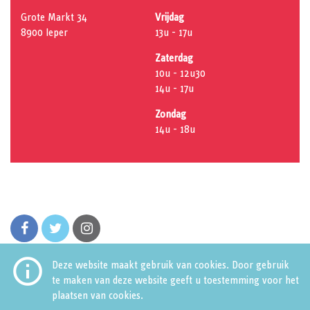
Grote Markt 34
Vrijdag
8900 Ieper
13u - 17u
Zaterdag
10u - 12u30
14u - 17u
Zondag
14u - 18u
facebook
twitter
instagram

Deze website maakt gebruik van cookies. Door gebruik
te maken van deze website geeft u toestemming voor het
plaatsen van cookies.
Huis van de Stad
Grote Markt 34
8900 Ieper