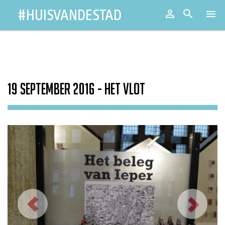
#HUISVANDESTAD

Aanmeld


Toggl
naviga
19 september 2016 - Het Vlot