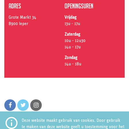
Adres
Openingsuren
Grote Markt 34
Vrijdag
8900 Ieper
13u - 17u
Zaterdag
10u - 12u30
14u - 17u
Zondag
14u - 18u
facebook
twitter
instagram

Deze website maakt gebruik van cookies. Door gebruik
te maken van deze website geeft u toestemming voor het