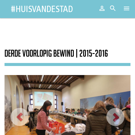
#HUISVANDESTAD

Aanmeld


Toggl
naviga
Derde Voorlopig Bewind | 2015-2016