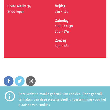
Grote Markt 34
Vrijdag
8900 Ieper
13u - 17u
Zaterdag
10u - 12u30
14u - 17u
Zondag
14u - 18u
facebook
twitter
instagram

Deze website maakt gebruik van cookies. Door gebruik
te maken van deze website geeft u toestemming voor het
plaatsen van cookies.
Huis van de Stad
Grote Markt 34
8900 Ieper