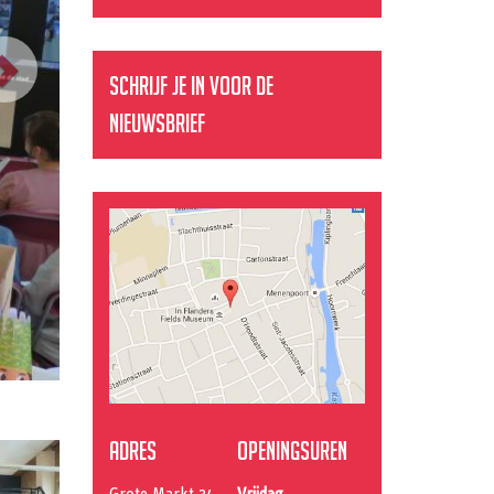
Schrijf je in voor de
nieuwsbrief
Adres
Openingsuren
Grote Markt 34
Vrijdag