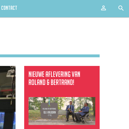

Aanmel

CONTACT
Wat
wil
je
vinden?
Nieuwe aflevering van
Roland & Bertrand!