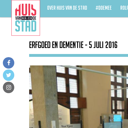
OVER HUIS VAN DE STAD
#DOEMEE
ROL
Erfgoed en Dementie - 5 juli 2016
facebook
twitter
instagram