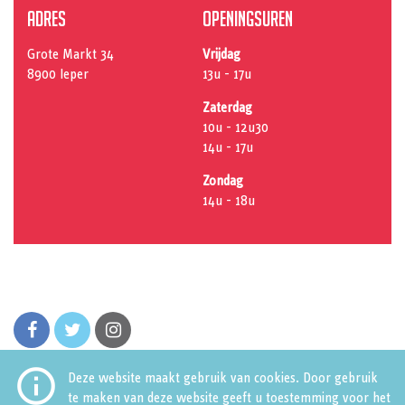
Adres
Openingsuren
Grote Markt 34
Vrijdag
8900 Ieper
13u - 17u
Zaterdag
10u - 12u30
14u - 17u
Zondag
14u - 18u
facebook
twitter
instagram

Deze website maakt gebruik van cookies. Door gebruik
te maken van deze website geeft u toestemming voor het