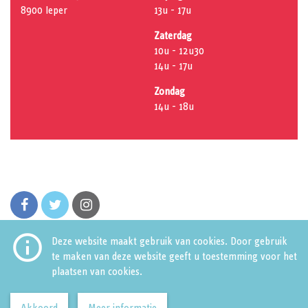
8900 Ieper
13u - 17u
Zaterdag
10u - 12u30
14u - 17u
Zondag
14u - 18u
facebook
twitter
instagram

Deze website maakt gebruik van cookies. Door gebruik
te maken van deze website geeft u toestemming voor het
plaatsen van cookies.
Huis van de Stad
Grote Markt 34
8900 Ieper
Tel: 057 239 457
huisvandestad@ieper.be
Akkoord
Meer informatie